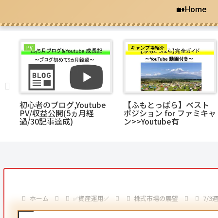
🏡Home
PV
キャンプ場紹介
総
初心者のブログ,Youtube
【ふもとっぱら】ベスト
と
PV/収益公開(5ヵ月経
ポジション for ファミキャ
過/30記事達成)
ン>>Youtube有
ホーム
✅資産運用✅
株式市場の展望
7/