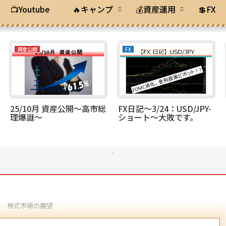
📺Youtube
🔥キャンプ
💰資産運用
💲FX
資産公開
FX
25/10月 資産公開～高市総
FX日記～3/24：USD/JPY-
理爆誕～
ショート～大敗です。
3週 株式市場の展望