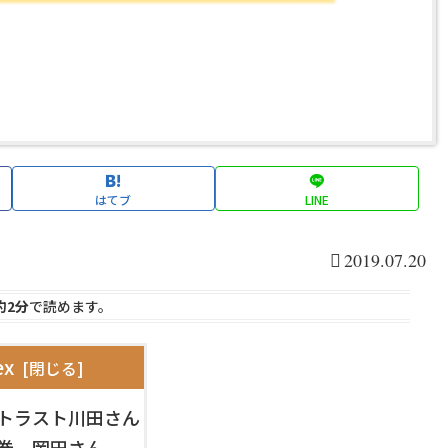
はてブ
LINE
2019.07.20
約2分
で読めます。
ex
グゼトラスト川田さん
村証券 岡田さん