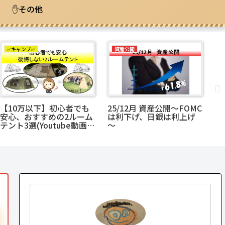
✋その他
✅キャンプ✅
資産公開
F
【10万以下】初心者でも
25/12月 資産公開～FOMC
“
安心、おすすめの2ルーム
は利下げ、日銀は利上げ
年
テント3選(Youtube動画
～
た
有)