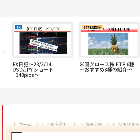
FX
ETF&個別株
C
FX日記～23/3/14
米国グロース株 ETF 6種
USD/JPY ショート
～おすすめ3種の紹介～
+149pips～
ホーム
✅資産運用✅
資産公開
25/5月