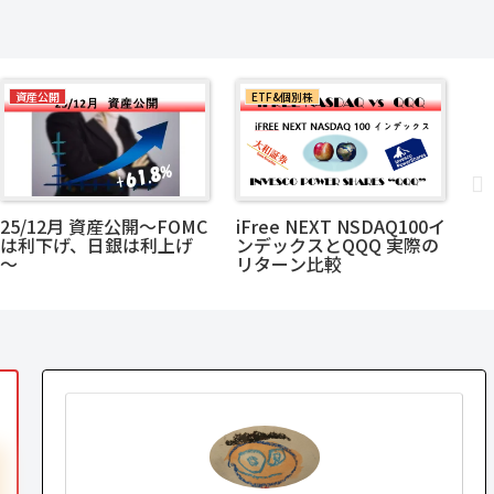
資産公開
ETF&個別株
F
25/12月 資産公開～FOMC
iFree NEXT NSDAQ100イ
“
は利下げ、日銀は利上げ
ンデックスとQQQ 実際の
年
～
リターン比較
た