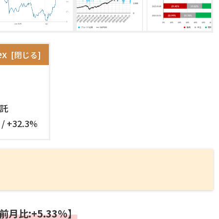
ex
託
 +32.3%
月比:+5.33%】