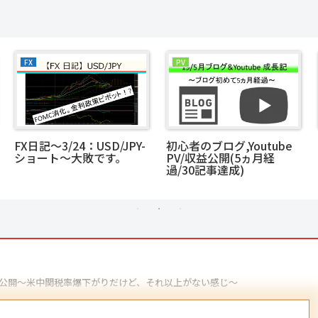
FX
PV
FX日記～3/24：USD/JPY-
初心者のブログ,Youtube
ショート～大敗です。
PV/収益公開(5ヵ月経
過/30記事達成)
 資産公開～米中関税率爆下がりだけど、それ以上がない感じ～