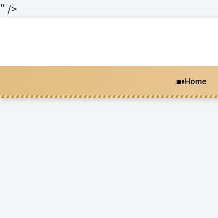
" />
🏡Home