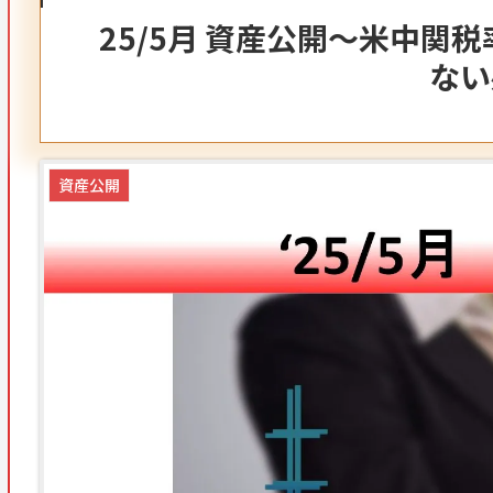
25/5月 資産公開～米中関
ない
資産公開