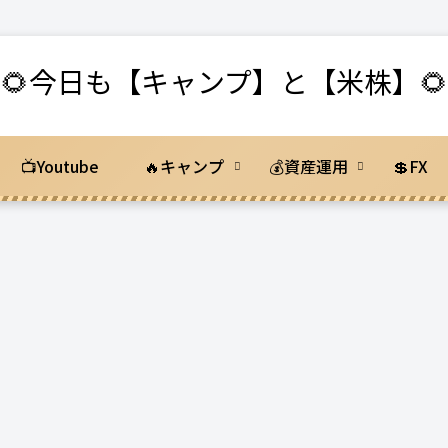
🌻今日も【キャンプ】と【米株】🌻
📺Youtube
🔥キャンプ
💰資産運用
💲FX