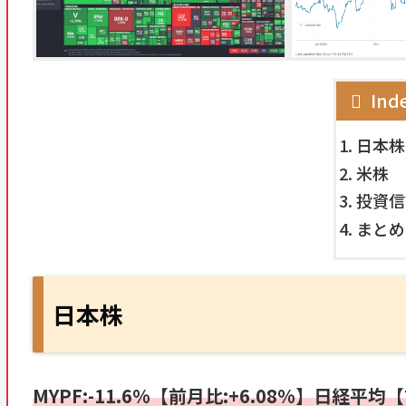
Ind
日本株
米株
投資信
まとめ /
日本株
MYPF:-11.6
%【前月比:+6.08
%】日経平均【前