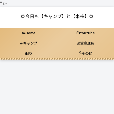
" />
🌻今日も【キャンプ】と【米株】🌻
🏡Home
📺Youtube
🔥キャンプ
💰資産運用
💲FX
✋その他