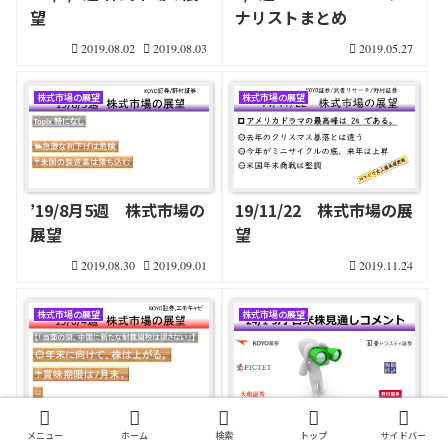
望
ナリストまとめ
2019.08.02
2019.08.03
2019.05.27
株式市場の展望
株式市場の展望
’19/8月5週 株式市場の
19/11/22 株式市場の展
展望
望
2019.08.30
2019.09.01
2019.11.24
株式市場の展望
株式市場の展望
6/4週 株式市場の展望
24/1-3月の日米株見通し
メニュー
ホーム
検索
トップ
サイドバー