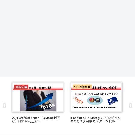
資産公開
ETF&個別株
25/12月 資産公開～FOMCは利下
iFree NEXT NSDAQ100インデック
【
リー容
げ、日銀は利上げ～
スとQQQ 実際のリターン比較
ン 
スパ