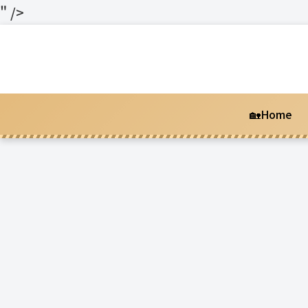
" />
🏡Home