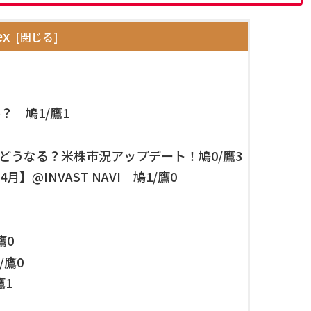
ex
？ 鳩1/鷹1
後どうなる？米株市況アップデート！鳩0/鷹3
月】@INVAST NAVI 鳩1/鷹0
鷹0
/鷹0
鷹1