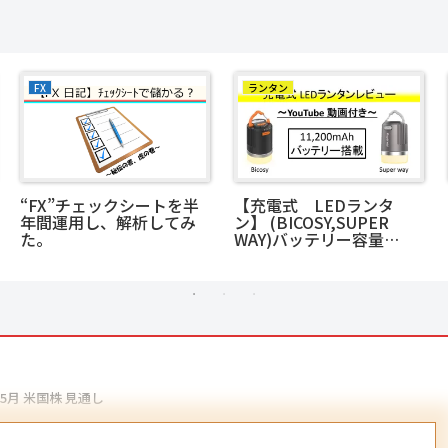
FX
ランタン
“FX”チェックシートを半
【充電式 LEDランタ
年間運用し、解析してみ
ン】 (BICOSY,SUPER
た。
WAY)バッテリー容量
11,200mAh <明るくてコ
スパ最強！！>
4-5月 米国株 見通し