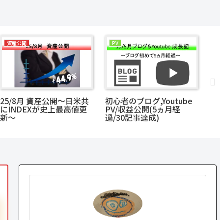
資産公開
PV
25/8月 資産公開～日米共
初心者のブログ,Youtube
’
にINDEXが史上最高値更
PV/収益公開(5ヵ月経
当
新～
過/30記事達成)