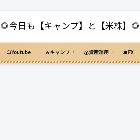
🌻今日も【キャンプ】と【米株】🌻
📺Youtube
🔥キャンプ
💰資産運用
💲FX