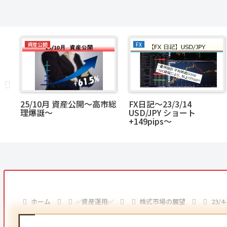
資産公開
FX
ト
25/10月 資産公開～高市総
FX日記～23/3/14
キャ
理爆誕～
USD/JPY ショート
+149pips～
ホーム
✅資産運用✅
株式市場の展望
23/