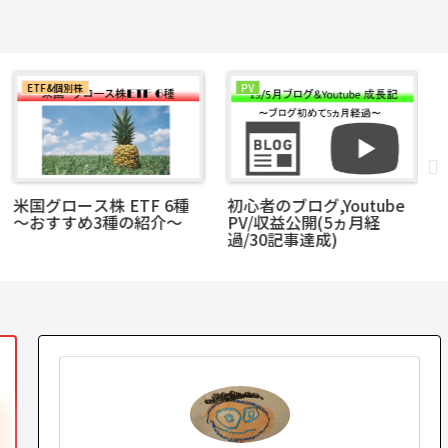
ETF&個別株
PV
米国グロース株 ETF 6種
初心者のブログ,Youtube
2
～おすすめ3種の紹介～
PV/収益公開(5ヵ月経
に
過/30記事達成)