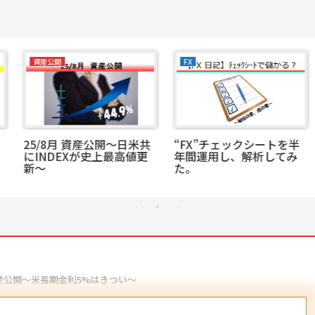
資産公開
FX
25/8月 資産公開～日米共
“FX”チェックシートを半
にINDEXが史上最高値更
年間運用し、解析してみ
新～
た。
 資産公開～米長期金利5%はきつい～