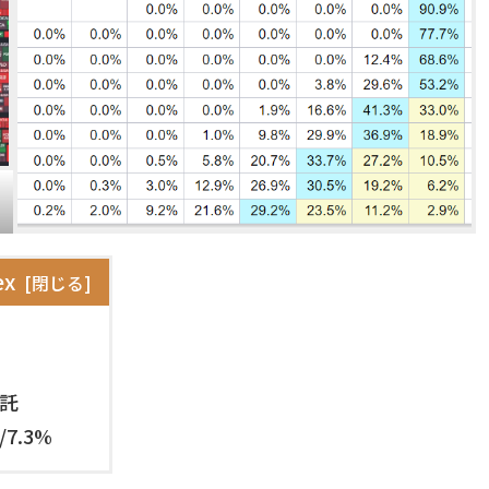
ex
託
7.3%