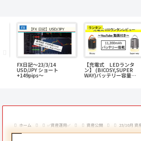
FX
ランタン
MC
FX日記～23/3/14
【充電式 LEDランタ
げ
USD/JPY ショート
ン】 (BICOSY,SUPER
+149pips～
WAY)バッテリー容量
11,200mAh <明るくてコ
スパ最強！！>
ホーム
✅資産運用✅
資産公開
23/10月