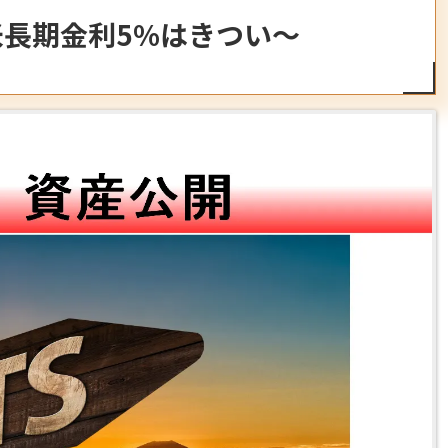
～米長期金利5%はきつい～