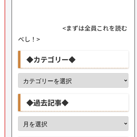
<まずは全員これを読む
べし！>
◆カテゴリー◆
◆過去記事◆