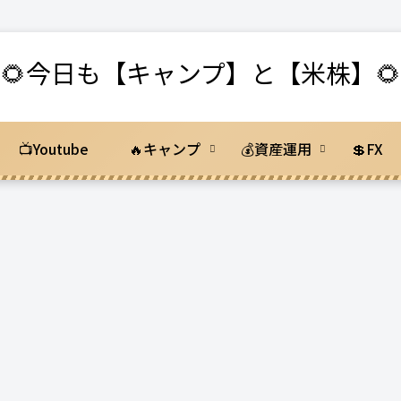
🌻今日も【キャンプ】と【米株】🌻
📺Youtube
🔥キャンプ
💰資産運用
💲FX