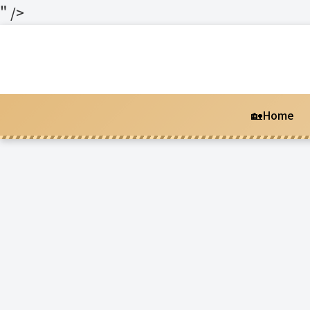
" />
🏡Home